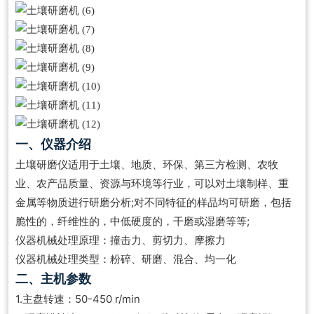
一、仪器介绍
土壤研磨仪适用于土壤、地质、环保、第三方检测、农牧
业、农产品质量、资源与环境等行业，可以对土壤制样、重
金属等物质进行研磨分析;对不同特征的样品均可研磨，包括
脆性的，纤维性的，中低硬度的，干磨或湿磨等等;
仪器机械处理原理：撞击力、剪切力、摩擦力
仪器机械处理类型：粉碎、研磨、混合、均一化
二、主机参数
1.主盘转速：50-450 r/min