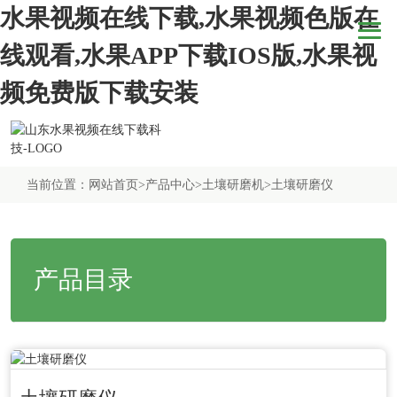
水果视频在线下载,水果视频色版在
线观看,水果APP下载IOS版,水果视
频免费版下载安装
当前位置：
网站首页
>
产品中心
>
土壤研磨机
>土壤研磨仪
产品目录
更新时间：2025-09-10