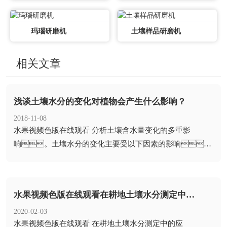
玛瑙研磨机
土壤样品研磨机
相关文章
浅谈土壤水分的变化对植物会产生什么影响？
2018-11-08
​水果视频色版在线观看 分析土壤含水量变化的多重影
响。土壤水分的变化主要受以下因素的影响：
降水，蒸发和土地利用。水的形式...
水果视频色版在线观看在耕地土壤水分测定中的应用
2020-02-03
​水果视频色版在线观看 在耕地土壤水分测定中的应