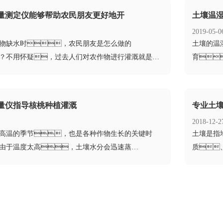
量测定仪能够帮助农民朋友更好地开
土壤温
2019-05-0
作物缺水时，农民朋友是怎么做的
​土壤的
？不用怀疑，过去人们对农作物进行灌溉就是凭
育
行的，这种方法不...
大多数都使
量仪指导核桃种植灌溉
专业土壤
2018-12-2
中高温的季节，也是各种作物生长的关键时
​土壤是
由于温度太高，土壤水分会迅速蒸
质
果不及时，很容易造成干旱...
物等组成