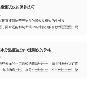
湿度测试仪的保养技巧
6
温湿度直接影响营养物质的吸收及植物的生长发
，同时还能影响土壤中各种养分的有效性。现在
用 土壤温...
水分温度盐分pH速测仪的价格
7
指地球表面的一层疏松的物质，由各种颗粒状矿物
、有机物质、水分、空气、微生
，能生长植物。土壤由岩石...