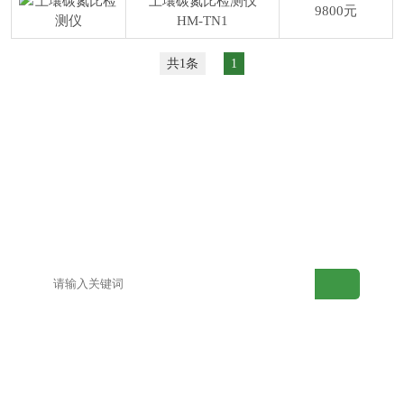
土壤碳氮比检测仪
9800元
HM-TN1
共1条
1
网站首页
产品中心
解决方案
案例展示
视频中心
新闻动态
关于水果视频在
联系水果视频在
线下载
线下载
网站地图
百度地图
产品目录
新型土壤检测仪
老型土壤检测仪
高智能土壤分析系统
测土配方施肥仪